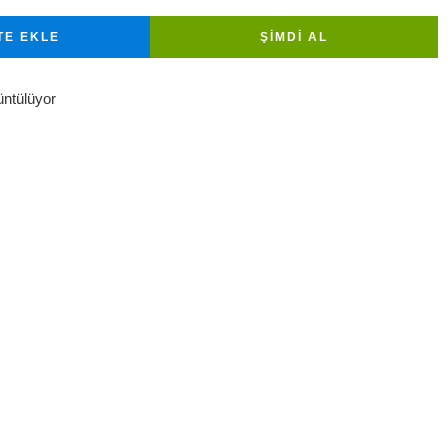
TE EKLE
ŞIMDI AL
üntülüyor