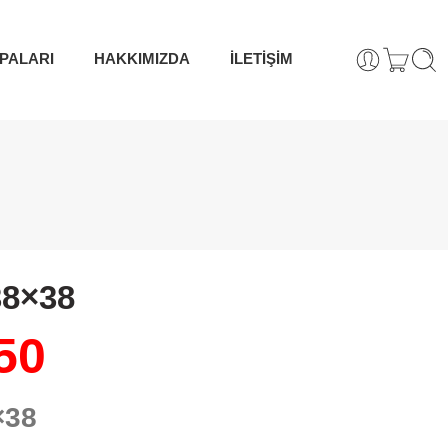
PALARI
HAKKIMIZDA
İLETİŞİM
38×38
50
×38