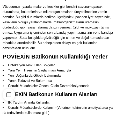
Vücudumuz, yaralanmalar ve kesikler gibi kendini savunamayacak
durumlarda, bakterilerin ve mikroorganizmalarin üreyebilmesine zemin
hazırlar. Bu gibi durumlarda batikon, içeriğindeki povidon iyot sayesinde,
kesiklerin olduğu yaralanmalarda, mikroorganizmaların üremesini
durdurduğu gibi, yaşamalarına da izin vermez. Cildi ve mukozayı tahriş
etmez. Uygulama işleminden sonra bandaj yapılmasına izin verir, bandaja
yapışmaz. Suda kolaylıkla çözüldüğü için ciltten ve doğal kumaşlardan
rahatlıkla arındırılabilir. Bu sebeplerden dolayı en çok kullanılan
dezenfektan ürünüdür.
POVİEXİN Batikonun Kullanıldığı Yerler
• Enfeksiyon Riski Olan Bölgeler
• Yara Yeri Hijyeninin Sağlanması Amacıyla
• Yeni Doğanlarda Göbek Bakımında
• Yanık Tedavisi ve Bakımında
• Cerrahi Müdahaleler Öncesi Cildin Dezenfeksiyonunda
POVİEXİN Batikonun Kullanım Alanları
• İlk Yardım Anında Kullanılır.
• Cerrahi Müdahalelerde Kullanılır.(Veteriner hekimlerin ameliyatlarda ya
da tedavilerde kullanması gibi.)