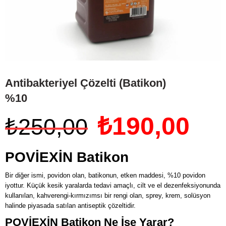
Antibakteriyel Çözelti (Batikon)
%10
₺
190,00
₺
250,00
POVİEXİN Batikon
Bir diğer ismi, povidon olan, batikonun, etken maddesi, %10 povidon
iyottur. Küçük kesik yaralarda tedavi amaçlı, cilt ve el dezenfeksiyonunda
kullanılan, kahverengi-kırmızımsı bir rengi olan, sprey, krem, solüsyon
halinde piyasada satılan antiseptik çözeltidir.
POVİEXİN Batikon Ne İşe Yarar?