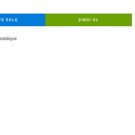
TE EKLE
ŞIMDI AL
üntülüyor