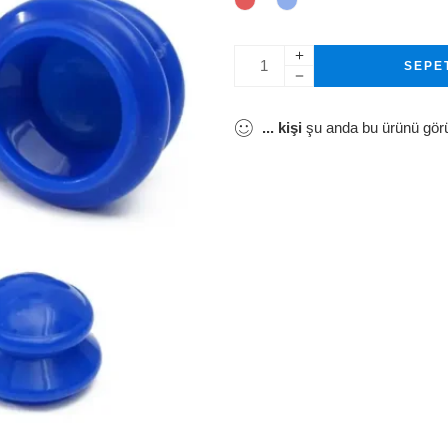
SEPE
...
kişi
şu anda bu ürünü gör