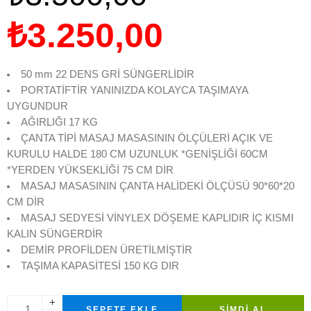
₺
3.250,00
50 mm 22 DENS GRİ SÜNGERLİDİR
PORTATİFTİR YANINIZDA KOLAYCA TAŞIMAYA
UYGUNDUR
AĞIRLIĞI 17 KG
ÇANTA TİPİ MASAJ MASASININ ÖLÇÜLERİ AÇIK VE
KURULU HALDE 180 CM UZUNLUK *GENİŞLİĞİ 60CM
*YERDEN YÜKSEKLİĞİ 75 CM DİR
MASAJ MASASININ ÇANTA HALİDEKİ ÖLÇÜSÜ 90*60*20
CM DİR
MASAJ SEDYESİ VİNYLEX DÖŞEME KAPLIDIR İÇ KISMI
KALIN SÜNGERDİR
DEMİR PROFİLDEN ÜRETİLMİŞTİR
TAŞIMA KAPASİTESİ 150 KG DIR
SEPETE EKLE
ŞIMDI AL