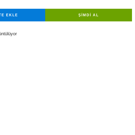
TE EKLE
ŞIMDI AL
üntülüyor