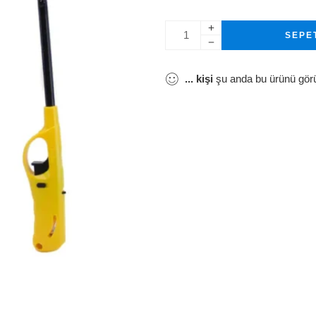
SEPE
...
kişi
şu anda bu ürünü gör